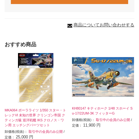
商品についてお問い合わせする
おすすめ商品
KH80147 キティホーク 1/48 スホーイ S
MKA064 ポーラライツ 1/350 スター・ト
u-17/22UM-3K フィッターG
レックVI 未知の世界 クリンゴン帝国 ク
卸価格(税抜)：
取引中の会員のみ公開
/
ティンガ級 巡洋戦艦 IKS クロノス・ワ
11,900 円
ン用 エッチングパーツセット
定価：
卸価格(税抜)：
取引中の会員のみ公開
/
25,000 円
定価：