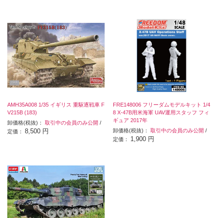
AMH35A008 1/35 イギリス 重駆逐戦車 F
FRE148006 フリーダムモデルキット 1/4
V215B (183)
8 X-47B用米海軍 UAV運用スタッフ フィ
ギュア 2017年
卸価格(税抜)：
取引中の会員のみ公開
/
8,500 円
卸価格(税抜)：
取引中の会員のみ公開
/
定価：
1,900 円
定価：