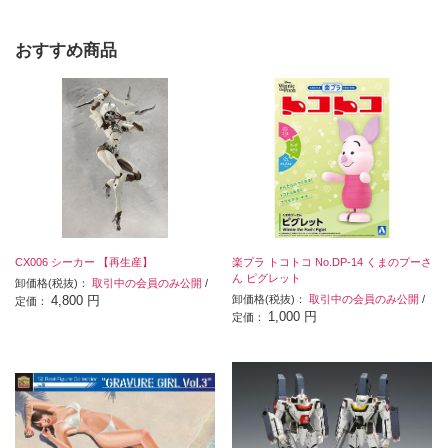
おすすめ商品
CX006 シーカー 【再生産】
楽プラ トコトコ No.DP-14 くまのプーさ
ん ピグレット
卸価格(税抜)：
取引中の会員のみ公開
/
4,800 円
卸価格(税抜)：
取引中の会員のみ公開
/
定価：
1,000 円
定価：