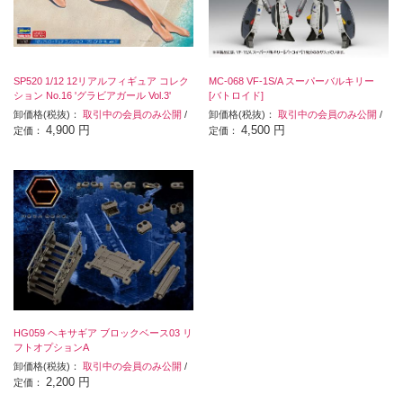
SP520 1/12 12リアルフィギュア コレク
MC-068 VF-1S/A スーパーバルキリー
ション No.16 'グラビアガール Vol.3'
[バトロイド]
卸価格(税抜)：
取引中の会員のみ公開
/
卸価格(税抜)：
取引中の会員のみ公開
/
4,900 円
4,500 円
定価：
定価：
HG059 ヘキサギア ブロックベース03 リ
フトオプションA
卸価格(税抜)：
取引中の会員のみ公開
/
2,200 円
定価：