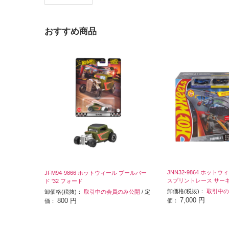
おすすめ商品
JNN32-9864 ホットウィー
JFM94-9866 ホットウィール ブールバー
スプリントレース サー
ド '32 フォード
卸価格(税抜)：
取引中の
卸価格(税抜)：
取引中の会員のみ公開
/ 定
7,000 円
800 円
価：
価：