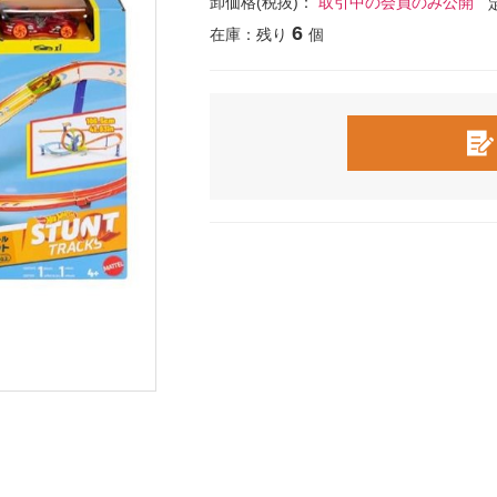
卸価格(税抜)：
取引中の会員のみ公開
6
在庫：残り
個