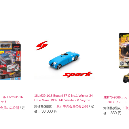
18LM39 1/18 Bugatti 57 C No.1 Winner 24
ル Formula 1R
JBK70-9866
H Le Mans 1939 J-P. Wimille - P. Veyron
キット
ー 2017 フォード
卸価格(税抜)：
取引中の会員のみ公開
/ 定
会員のみ公開
/ 定
卸価格(税抜)：
取
30,000 円
価：
850 円
価：