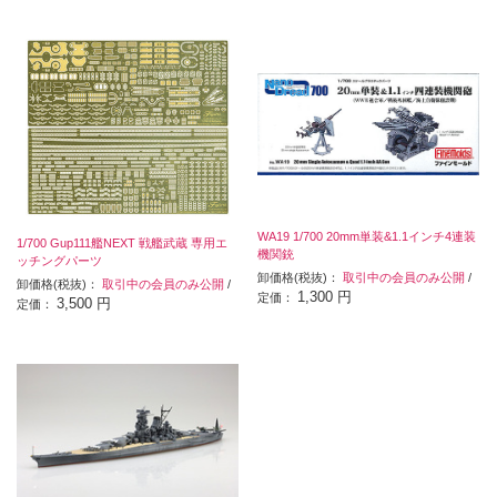
WA19 1/700 20mm単装&1.1インチ4連装
1/700 Gup111艦NEXT 戦艦武蔵 専用エ
機関銃
ッチングパーツ
卸価格(税抜)：
取引中の会員のみ公開
/
卸価格(税抜)：
取引中の会員のみ公開
/
1,300 円
定価：
3,500 円
定価：