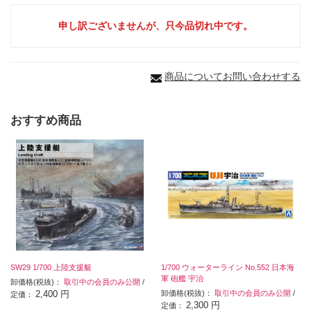
申し訳ございませんが、只今品切れ中です。
商品についてお問い合わせする
おすすめ商品
SW29 1/700 上陸支援艇
1/700 ウォーターライン No.552 日本海
軍 砲艦 宇治
卸価格(税抜)：
取引中の会員のみ公開
/
2,400 円
卸価格(税抜)：
取引中の会員のみ公開
/
定価：
2,300 円
定価：