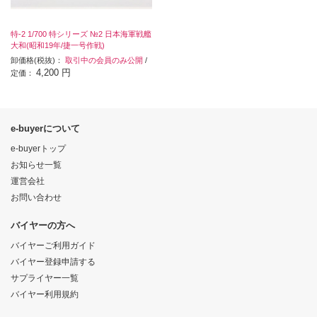
特-2 1/700 特シリーズ №2 日本海軍戦艦
大和(昭和19年/捷一号作戦)
卸価格(税抜)：
取引中の会員のみ公開
/
4,200 円
定価：
e-buyerについて
e-buyerトップ
お知らせ一覧
運営会社
お問い合わせ
バイヤーの方へ
バイヤーご利用ガイド
バイヤー登録申請する
サプライヤー一覧
バイヤー利用規約