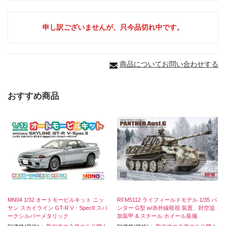
申し訳ございませんが、只今品切れ中です。
商品についてお問い合わせする
おすすめ商品
MN04 1/32 オートモービルキット ニッ
RFM5112 ライフィールドモデル 1/35 パ
サン スカイライン GT-R V・SpecII スパ
ンター G型 w/赤外線暗視 装置、対空追
ークシルバーメタリック
加装甲 & スチール ホイール装備