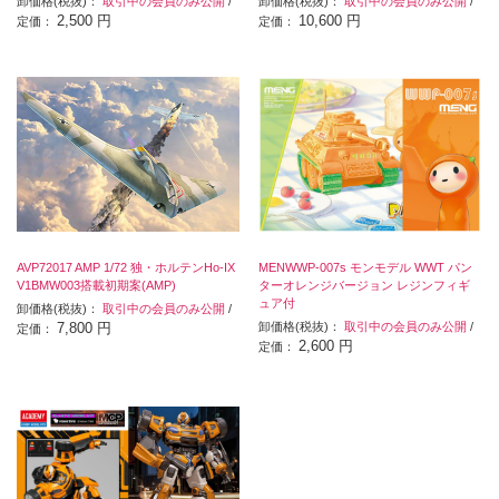
卸価格(税抜)：
取引中の会員のみ公開
/
卸価格(税抜)：
取引中の会員のみ公開
/
2,500 円
10,600 円
定価：
定価：
AVP72017 AMP 1/72 独・ホルテンHo-IX
MENWWP-007s モンモデル WWT パン
V1BMW003搭載初期案(AMP)
ターオレンジバージョン レジンフィギ
ュア付
卸価格(税抜)：
取引中の会員のみ公開
/
7,800 円
卸価格(税抜)：
取引中の会員のみ公開
/
定価：
2,600 円
定価：