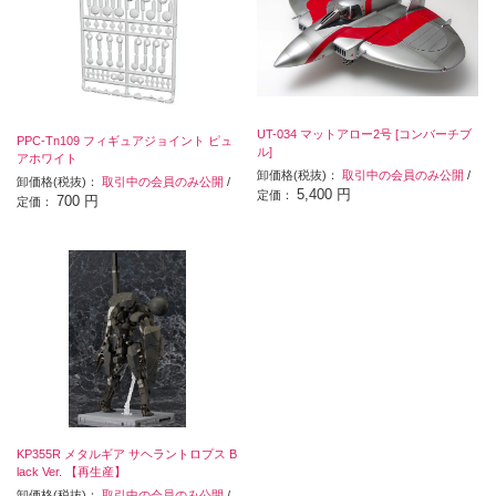
UT-034 マットアロー2号 [コンバーチブ
PPC-Tn109 フィギュアジョイント ピュ
ル]
アホワイト
卸価格(税抜)：
取引中の会員のみ公開
/
卸価格(税抜)：
取引中の会員のみ公開
/
5,400 円
定価：
700 円
定価：
KP355R メタルギア サヘラントロプス B
lack Ver. 【再生産】
卸価格(税抜)：
取引中の会員のみ公開
/