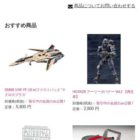
商品についてお問い合わせする
おすすめ商品
65888 1/48 YF-19 w/ファストパック 'マ
HG042R アーリーガバナー Vol.2 【再生
クロスプラス'
産】
卸価格(税抜)：
取引中の会員のみ公開
/
卸価格(税抜)：
取引中の会員のみ公開
/
5,800 円
定価：
2,800 円
定価：