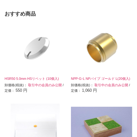
おすすめ商品
HSR50 5.0mm HSリベット (10個入)
NPP-G-L NPパイプ ゴールド L(20個入)
卸価格(税抜)：
取引中の会員のみ公開
/
卸価格(税抜)：
取引中の会員のみ公開
/
550 円
1,060 円
定価：
定価：