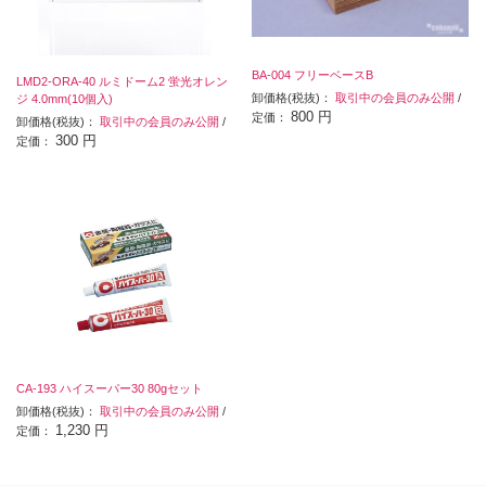
BA-004 フリーベースB
LMD2-ORA-40 ルミドーム2 蛍光オレン
卸価格(税抜)：
取引中の会員のみ公開
/
ジ 4.0mm(10個入)
800 円
定価：
卸価格(税抜)：
取引中の会員のみ公開
/
300 円
定価：
CA-193 ハイスーパー30 80gセット
卸価格(税抜)：
取引中の会員のみ公開
/
1,230 円
定価：