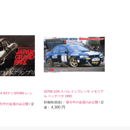
20768 1/24 スバル インプレッサ メモリア
4 '63マツダR360 レ-シ
ル ベッテーガ 1993
卸価格(税抜)：
取引中の会員のみ公開
/ 定
引中の会員のみ公開
/ 定
4,300 円
価：