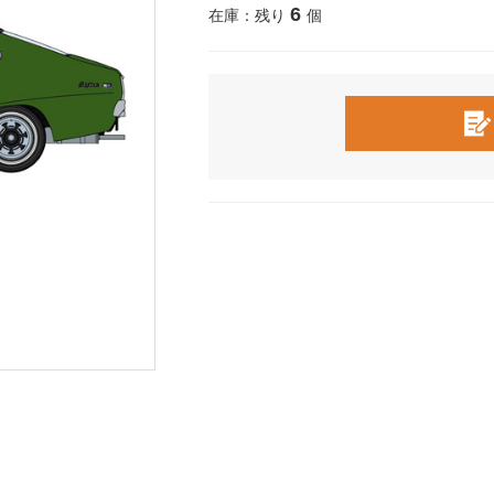
6
在庫：残り
個