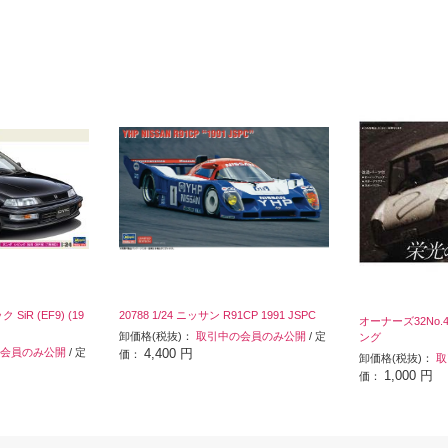
 SiR (EF9) (19
20788 1/24 ニッサン R91CP 1991 JSPC
オーナーズ32No.4
卸価格(税抜)：
取引中の会員のみ公開
/ 定
ング
会員のみ公開
/ 定
4,400 円
価：
卸価格(税抜)：
取
1,000 円
価：