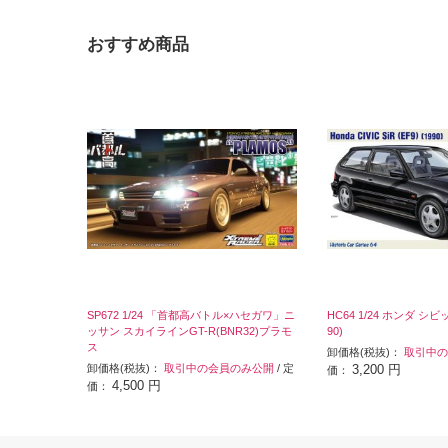
おすすめ商品
SP672 1/24 「首都高バトル×ハセガワ」ニ
HC64 1/24 ホンダ シビック
ッサン スカイラインGT-R(BNR32)プラモ
90)
ス
卸価格(税抜)：
取引中の
卸価格(税抜)：
取引中の会員のみ公開
/ 定
3,200 円
価：
4,500 円
価：