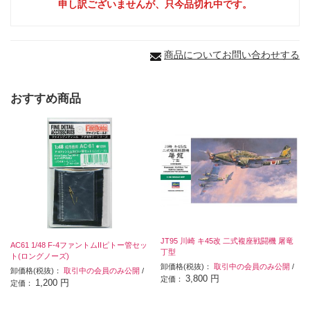
申し訳ございませんが、只今品切れ中です。
商品についてお問い合わせする
おすすめ商品
JT95 川崎 キ45改 二式複座戦闘機 屠竜
AC61 1/48 F-4ファントムIIピトー管セッ
丁型
ト(ロングノーズ)
卸価格(税抜)：
取引中の会員のみ公開
/
卸価格(税抜)：
取引中の会員のみ公開
/
3,800 円
定価：
1,200 円
定価：