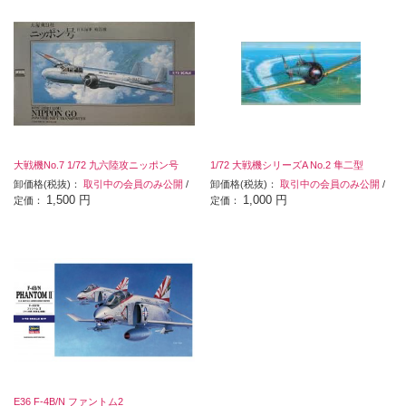
大戦機No.7 1/72 九六陸攻ニッポン号
1/72 大戦機シリーズA No.2 隼二型
卸価格(税抜)：
取引中の会員のみ公開
/
卸価格(税抜)：
取引中の会員のみ公開
/
1,500 円
1,000 円
定価：
定価：
E36 F-4B/N ファントム2