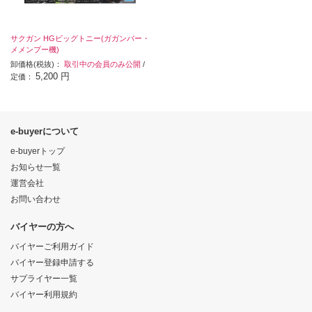
サクガン HGビッグトニー(ガガンバー・
メメンプー機)
卸価格(税抜)：
取引中の会員のみ公開
/
5,200 円
定価：
e-buyerについて
e-buyerトップ
お知らせ一覧
運営会社
お問い合わせ
バイヤーの方へ
バイヤーご利用ガイド
バイヤー登録申請する
サプライヤー一覧
バイヤー利用規約