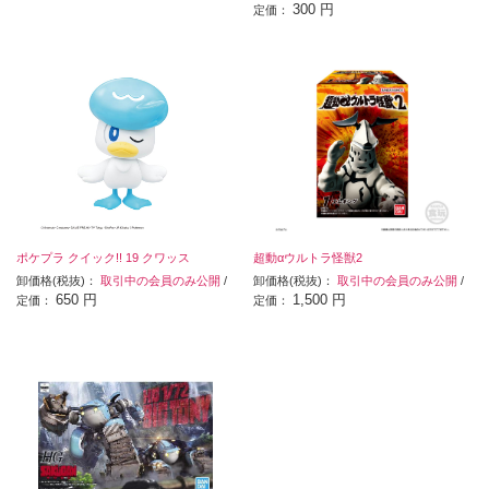
300 円
定価：
ポケプラ クイック!! 19 クワッス
超動αウルトラ怪獣2
卸価格(税抜)：
取引中の会員のみ公開
/
卸価格(税抜)：
取引中の会員のみ公開
/
650 円
1,500 円
定価：
定価：