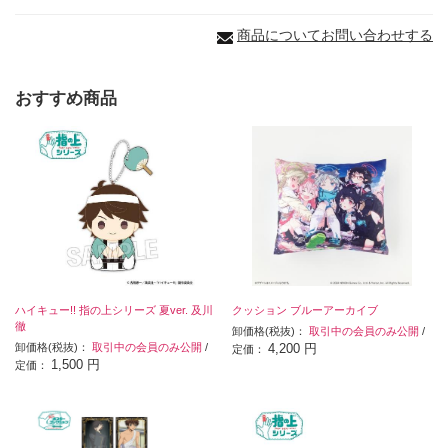
商品についてお問い合わせする
おすすめ商品
ハイキュー!! 指の上シリーズ 夏ver. 及川
クッション ブルーアーカイブ
徹
卸価格(税抜)：
取引中の会員のみ公開
/
卸価格(税抜)：
取引中の会員のみ公開
/
4,200 円
定価：
1,500 円
定価：