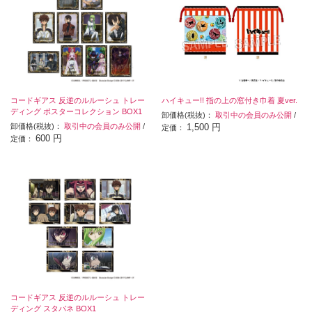
コードギアス 反逆のルルーシュ トレー
ハイキュー!! 指の上の窓付き巾着 夏ver.
ディング ポスターコレクション BOX1
卸価格(税抜)：
取引中の会員のみ公開
/
卸価格(税抜)：
取引中の会員のみ公開
/
1,500 円
定価：
600 円
定価：
コードギアス 反逆のルルーシュ トレー
ディング スタパネ BOX1