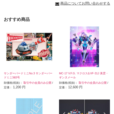
商品についてお問い合わせする
おすすめ商品
サンダーバードミニNo.3 サンダーバー
MC-17 V.F.G. マクロスΔ VF-31J 美雲・
ドミニ3&5号
ギンヌメール
卸価格(税抜)：
取引中の会員のみ公開
/
卸価格(税抜)：
取引中の会員のみ公開
/
1,200 円
12,600 円
定価：
定価：