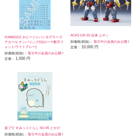
ACKS GR-03 合体 ムサシ
HJM001D2 ホビージャパンモデラーズ
卸価格(税抜)：
取引中の会員のみ公開
/
デカール ナンバリング01[ローマ数字フ
10,000 円
ォント/ライトグレー]
定価：
卸価格(税抜)：
取引中の会員のみ公開
/
1,000 円
定価：
楽プラ すみっコぐらし SU-05 とかげ
卸価格(税抜)：
取引中の会員のみ公開
/