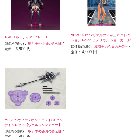
SP537 1/12 12リアルフィギュア コレク
AR010 ルミティア ReACT-A
ション No.22 'アメリカン ショーガール'
卸価格(税抜)：
取引中の会員のみ公開
/
卸価格(税抜)：
取引中の会員のみ公開
/
6,900 円
定価：
4,900 円
定価：
MH58 ヘヴィウェポンユニット58 アル
ナイルロッド【ヴェルルッタカラー】
卸価格(税抜)：
取引中の会員のみ公開
/
1,400 円
定価：