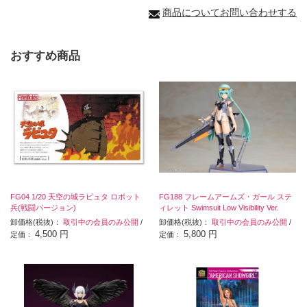
商品についてお問い合わせする
おすすめ商品
FG04 1/20 天空の城ラピュタ ロボット
FG188 フレームアームズ・ガール ステ
兵(戦闘バージョン)
ィレット Swimsuit Low Visibility Ver.
卸価格(税抜)：
取引中の会員のみ公開
/
卸価格(税抜)：
取引中の会員のみ公開
/
4,500 円
5,800 円
定価：
定価：