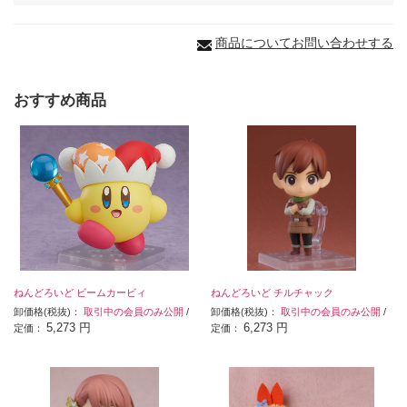
商品についてお問い合わせする
おすすめ商品
ねんどろいど ビームカービィ
ねんどろいど チルチャック
卸価格(税抜)：
取引中の会員のみ公開
/
卸価格(税抜)：
取引中の会員のみ公開
/
5,273 円
6,273 円
定価：
定価：