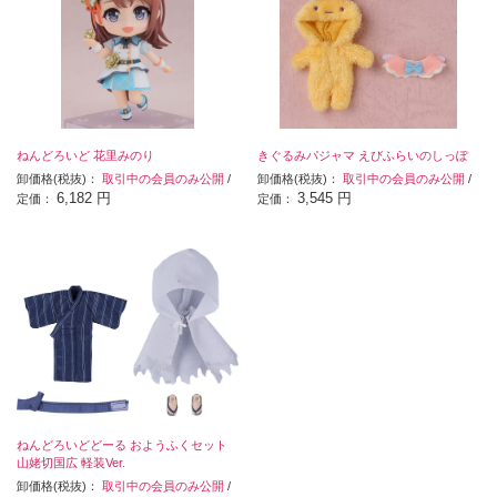
ねんどろいど 花里みのり
きぐるみパジャマ えびふらいのしっぽ
卸価格(税抜)：
取引中の会員のみ公開
/
卸価格(税抜)：
取引中の会員のみ公開
/
6,182 円
3,545 円
定価：
定価：
ねんどろいどどーる おようふくセット
山姥切国広 軽装Ver.
卸価格(税抜)：
取引中の会員のみ公開
/