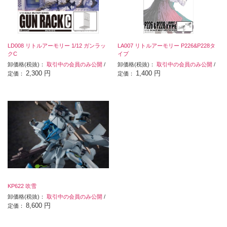
LD008 リトルアーモリー 1/12 ガンラッ
LA007 リトルアーモリー P226&P228タ
クC
イプ
卸価格(税抜)：
取引中の会員のみ公開
/
卸価格(税抜)：
取引中の会員のみ公開
/
2,300 円
1,400 円
定価：
定価：
KP622 吹雪
卸価格(税抜)：
取引中の会員のみ公開
/
8,600 円
定価：