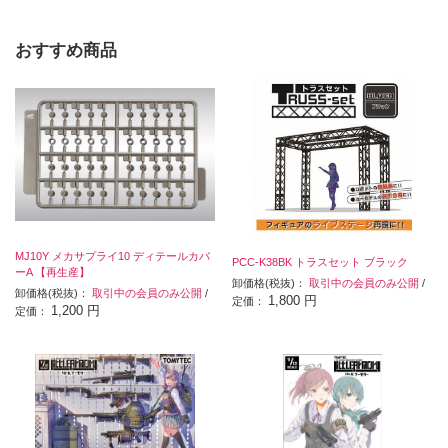
おすすめ商品
MJ10Y メカサプライ10 ディテールカバ
PCC-K38BK トラスセット ブラック
ーA 【再生産】
卸価格(税抜)：
取引中の会員のみ公開
/
卸価格(税抜)：
取引中の会員のみ公開
/
1,800 円
定価：
1,200 円
定価：