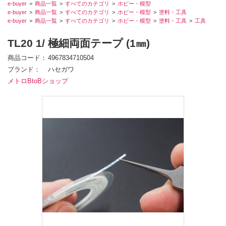
e-buyer
商品一覧
すべてのカテゴリ
ホビー・模型
e-buyer
商品一覧
すべてのカテゴリ
ホビー・模型
塗料・工具
e-buyer
商品一覧
すべてのカテゴリ
ホビー・模型
塗料・工具
工具
TL20 1/ 極細両面テープ (1㎜)
商品コード
4967834710504
ブランド
ハセガワ
メトロBtoBショップ