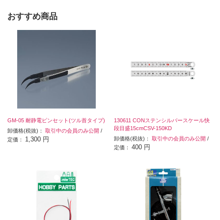
おすすめ商品
GM-05 耐静電ピンセット(ツル首タイプ)
130611 CONステンシルバースケール快
段目盛15cmCSV-150KD
卸価格(税抜)：
取引中の会員のみ公開
/
1,300 円
卸価格(税抜)：
取引中の会員のみ公開
/
定価：
400 円
定価：