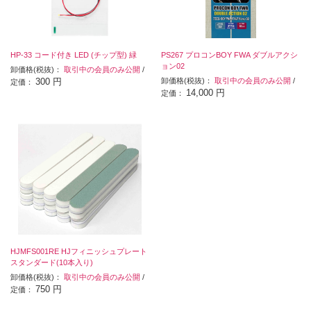
HP-33 コード付き LED (チップ型) 緑
PS267 プロコンBOY FWA ダブルアクシ
ョン02
卸価格(税抜)：
取引中の会員のみ公開
/
300 円
卸価格(税抜)：
取引中の会員のみ公開
/
定価：
14,000 円
定価：
HJMFS001RE HJフィニッシュプレート
スタンダード(10本入り)
卸価格(税抜)：
取引中の会員のみ公開
/
750 円
定価：