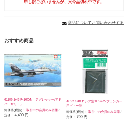
申し訳ございませんが、只今品切れ中です。
商品についてお問い合わせする
おすすめ商品
61106 1/48 F-16C/N「アグレッサー/アド
AC92 1/48 ロシア空軍 Su-27フランカー
バーサリー」
用ピトー管
卸価格(税抜)：
取引中の会員のみ公開
/
卸価格(税抜)：
取引中の会員のみ公開
/
4,400 円
定価：
700 円
定価：