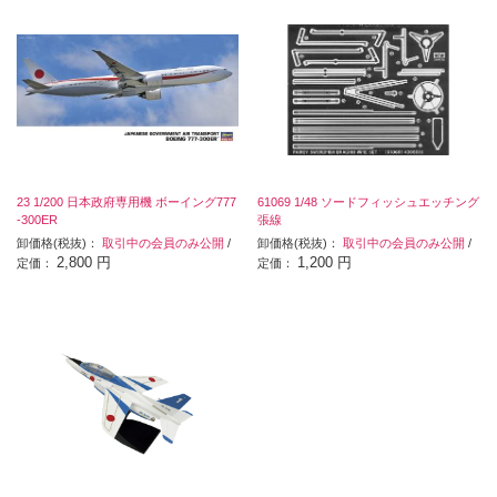
23 1/200 日本政府専用機 ボーイング777
61069 1/48 ソードフィッシュエッチング
-300ER
張線
卸価格(税抜)：
取引中の会員のみ公開
/
卸価格(税抜)：
取引中の会員のみ公開
/
2,800 円
1,200 円
定価：
定価：