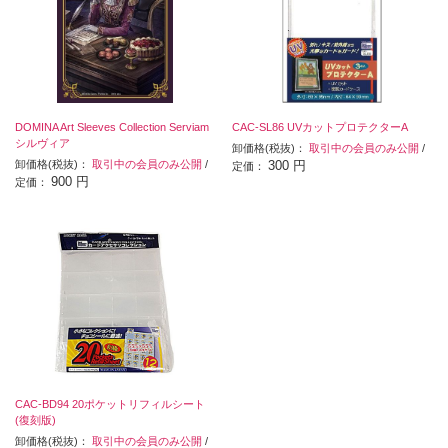
DOMINA Art Sleeves Collection Serviam
CAC-SL86 UVカットプロテクターA
シルヴィア
卸価格(税抜)：
取引中の会員のみ公開
/
卸価格(税抜)：
取引中の会員のみ公開
/
300 円
定価：
900 円
定価：
CAC-BD94 20ポケットリフィルシート
(復刻版)
卸価格(税抜)：
取引中の会員のみ公開
/