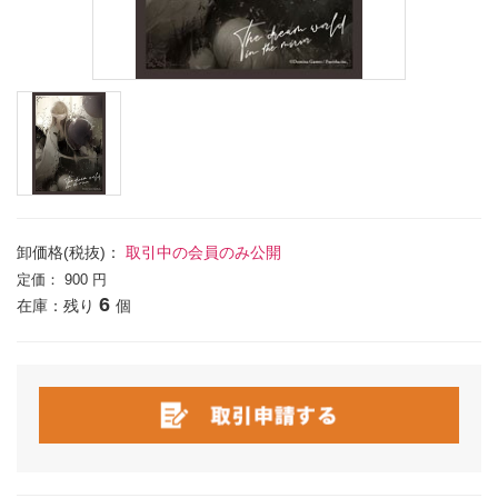
卸価格(税抜)：
取引中の会員のみ公開
定価：
900 円
6
在庫：残り
個