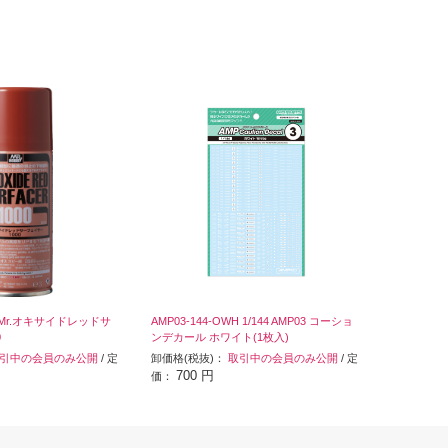
 Mr.オキサイドレッドサ
AMP03-144-OWH 1/144 AMP03 コーショ
0
ンデカール ホワイト(1枚入)
引中の会員のみ公開
/ 定
卸価格(税抜)：
取引中の会員のみ公開
/ 定
700 円
価：