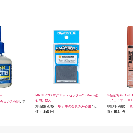
ー
MGST-C30 マグネットセッター2 3.0mm磁
※新価格※ B525
石用(1枚入)
ーフェイサー100
会員のみ公開
/ 定
卸価格(税抜)：
取引中の会員のみ公開
/ 定
卸価格(税抜)：
取
350 円
900 円
価：
価：