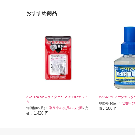
おすすめ商品
SV3-120 SVスラスター3 12.0mm(2セット
MS232 Mr.マークセッタ
入)
卸価格(税抜)：
取引中の
卸価格(税抜)：
取引中の会員のみ公開
/ 定
280 円
価：
1,420 円
価：