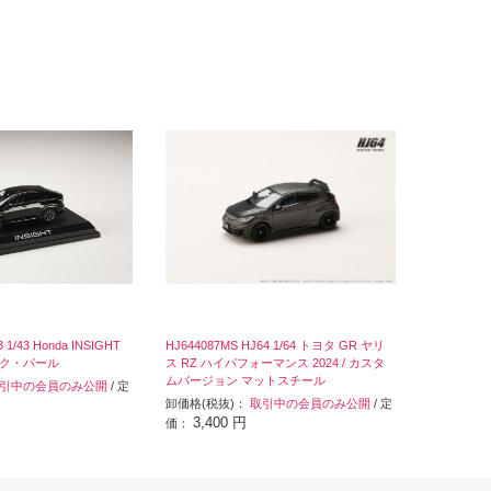
 1/43 Honda INSIGHT
HJ644087MS HJ64 1/64 トヨタ GR ヤリ
ク・パール
ス RZ ハイパフォーマンス 2024 / カスタ
ムバージョン マットスチール
引中の会員のみ公開
/ 定
卸価格(税抜)：
取引中の会員のみ公開
/ 定
3,400 円
価：