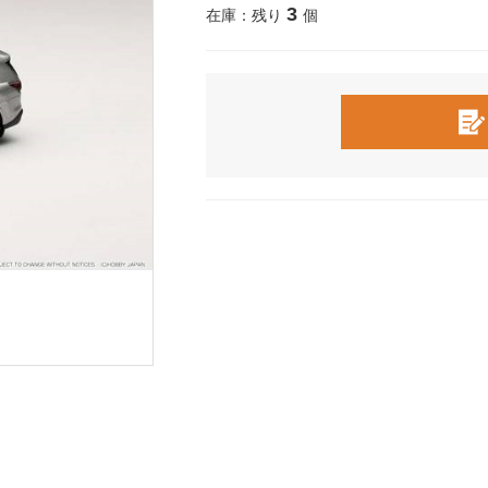
3
在庫：残り
個