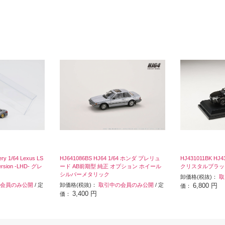
ry 1/64 Lexus LS
HJ641086BS HJ64 1/64 ホンダ プレリュ
HJ431011BK HJ43
version -LHD- グレ
ード AB前期型 純正 オプション ホイール
クリスタルブラッ
シルバーメタリック
卸価格(税抜)：
取
会員のみ公開
/ 定
卸価格(税抜)：
取引中の会員のみ公開
/ 定
6,800 円
価：
3,400 円
価：