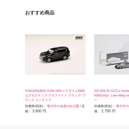
おすすめ商品
HJ641061BGK HJ64 1/64 レクサス LX600
GE-004-20 GCD x enche
エグゼクティブ グラファイト ブラック/ ブ
500(Gray)- Low-riding 
ラック インテリア
ー
卸価格(税抜)：
取引中の会員のみ公開
/ 定
卸価格(税抜)：
取引中の
3,600 円
2,700 円
価：
価：