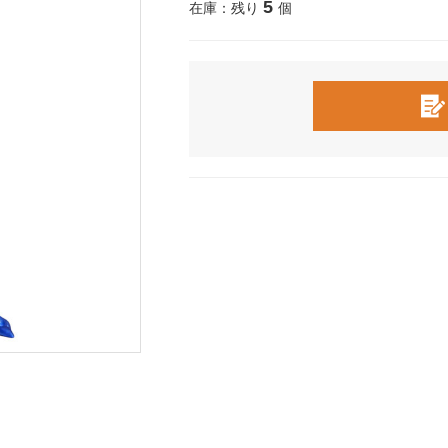
5
在庫：残り
個