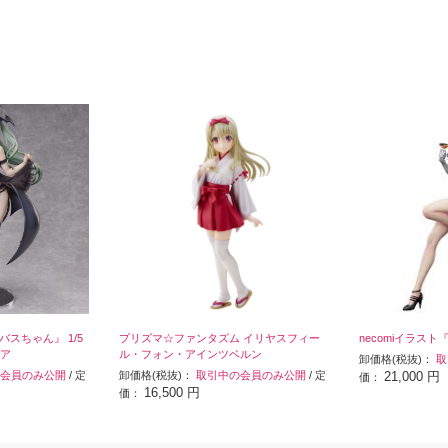
バスちゃん』 1/5
プリズマ☆ファンタズム イリヤスフィー
necomiイラス
ア
ル・フォン・アインツベルン
卸価格(税抜)：
取
会員のみ公開
/ 定
卸価格(税抜)：
取引中の会員のみ公開
/ 定
21,000 円
価：
16,500 円
価：