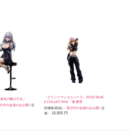
『グリッドマンユニバース』ZOZO BLAC
ト『真冬の駆け引き』
K COLLECTION 「南 夢芽」
引中の会員のみ公開
/ 定
卸価格(税抜)：
取引中の会員のみ公開
/ 定
19,800 円
価：