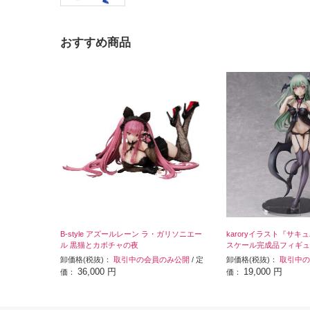
おすすめ商品
B-style アズールレーン ラ・ガリソニエー
karoryイラスト『サキュ
ル 黒猫とカボチャの夜
スケール完成品フィギュ
卸価格(税抜)：
取引中の会員のみ公開
/ 定
卸価格(税抜)：
取引中の
36,000 円
19,000 円
価：
価：