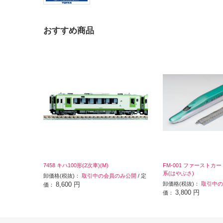
おすすめ商品
7458 キハ100形(2次車)(M)
FM-001 ファーストカ
系(はやぶさ)
卸価格(税抜)：
取引中の会員のみ公開
/ 定
8,600 円
卸価格(税抜)：
取引中の
価：
3,800 円
価：