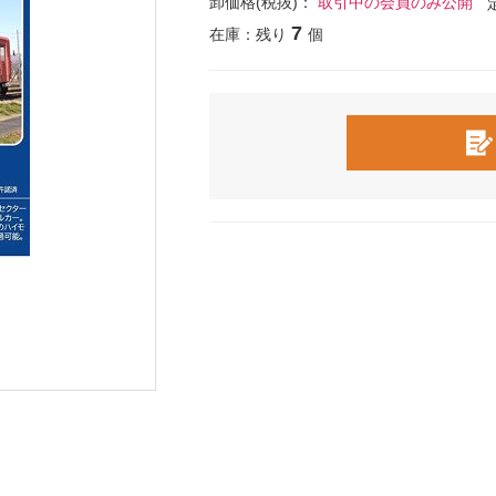
卸価格(税抜)：
取引中の会員のみ公開
7
在庫：残り
個