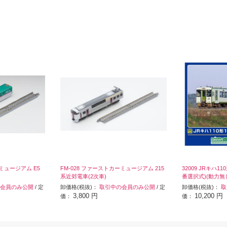
ーミュージアム E5
FM-028 ファーストカーミュージアム 215
32009 JRキハ1
系近郊電車(2次車)
番選択式)(動力無
会員のみ公開
/ 定
卸価格(税抜)：
取引中の会員のみ公開
/ 定
卸価格(税抜)：
取
3,800 円
10,200 円
価：
価：