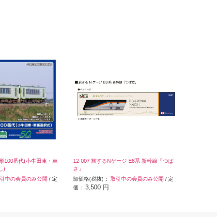
10形100番代(小牛田車・車
12-007 旅するNゲージ E8系 新幹線「つば
し)
さ」
引中の会員のみ公開
/ 定
卸価格(税抜)：
取引中の会員のみ公開
/ 定
3,500 円
価：