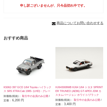
申し訳ございませんが、只今品切れ中です。
商品についてお問い合わせする
おすすめ商品
KS062-397 GCD 1/64 Toyota ハイラック
HJ643008WB HJ64 1/64 トヨタ SPRINT
ス SR5 XTRA Cab 1985- (LHD) - グレー
ER TRUNEO (AE86) GT-APEX JDM カ
スタムバージョン ホワイト/ブラック
卸価格(税抜)：
取引中の会員のみ公開
/
6,200 円
卸価格(税抜)：
取引中の会員のみ公開
/
定価：
3,400 円
定価：