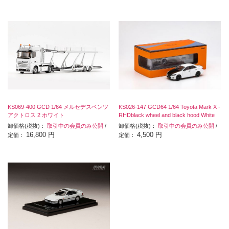
KS069-400 GCD 1/64 メルセデスベンツ
KS026-147 GCD64 1/64 Toyota Mark X -
アクトロス 2 ホワイト
RHDblack wheel and black hood White
卸価格(税抜)：
取引中の会員のみ公開
/
卸価格(税抜)：
取引中の会員のみ公開
/
16,800 円
4,500 円
定価：
定価：