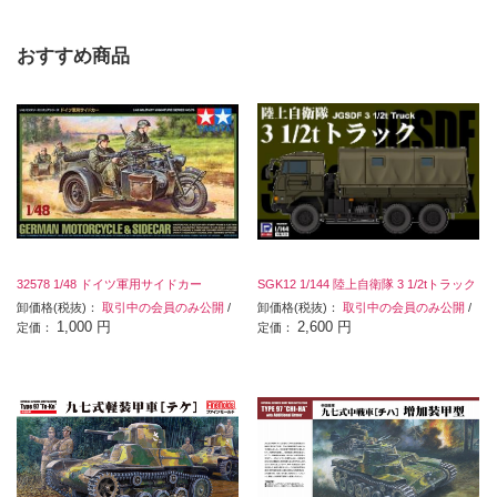
おすすめ商品
32578 1/48 ドイツ軍用サイドカー
SGK12 1/144 陸上自衛隊 3 1/2tトラック
卸価格(税抜)：
取引中の会員のみ公開
/
卸価格(税抜)：
取引中の会員のみ公開
/
1,000 円
2,600 円
定価：
定価：