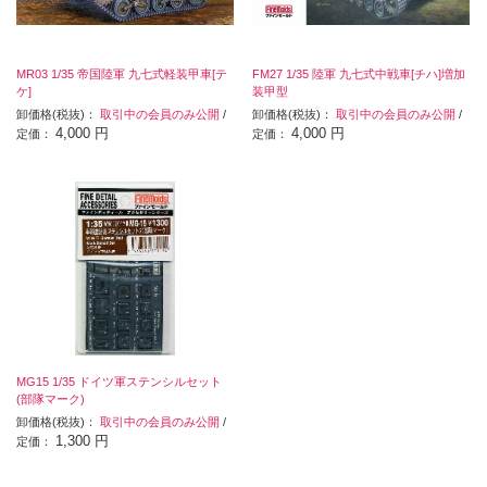
MR03 1/35 帝国陸軍 九七式軽装甲車[テ
FM27 1/35 陸軍 九七式中戦車[チハ]増加
ケ]
装甲型
卸価格(税抜)：
取引中の会員のみ公開
/
卸価格(税抜)：
取引中の会員のみ公開
/
4,000 円
4,000 円
定価：
定価：
MG15 1/35 ドイツ軍ステンシルセット
(部隊マーク)
卸価格(税抜)：
取引中の会員のみ公開
/
1,300 円
定価：