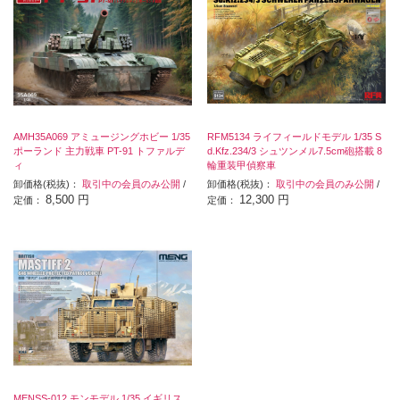
AMH35A069 アミュージングホビー 1/35
RFM5134 ライフィールドモデル 1/35 S
ポーランド 主力戦車 PT-91 トファルデ
d.Kfz.234/3 シュツンメル7.5cm砲搭載 8
ィ
輪重装甲偵察車
卸価格(税抜)：
取引中の会員のみ公開
/
卸価格(税抜)：
取引中の会員のみ公開
/
8,500 円
12,300 円
定価：
定価：
MENSS-012 モンモデル 1/35 イギリス