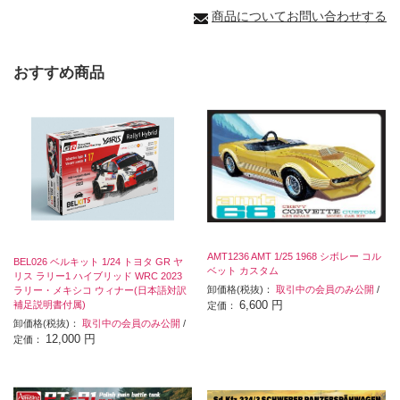
商品についてお問い合わせする
おすすめ商品
AMT1236 AMT 1/25 1968 シボレー コル
BEL026 ベルキット 1/24 トヨタ GR ヤ
ベット カスタム
リス ラリー1 ハイブリッド WRC 2023
卸価格(税抜)：
取引中の会員のみ公開
/
ラリー・メキシコ ウィナー(日本語対訳
6,600 円
補足説明書付属)
定価：
卸価格(税抜)：
取引中の会員のみ公開
/
12,000 円
定価：