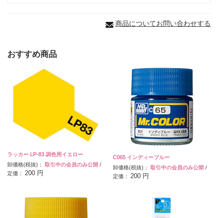
商品についてお問い合わせする
おすすめ商品
ラッカー LP-83 調色用イエロー
C065 インディーブルー
卸価格(税抜)：
取引中の会員のみ公開
/
卸価格(税抜)：
取引中の会員のみ公開
/
200 円
定価：
200 円
定価：