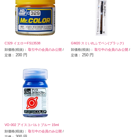
C329 イエローFS13538
GM20 スミいれふでペン(ブラック)
卸価格(税抜)：
取引中の会員のみ公開
/
卸価格(税抜)：
取引中の会員のみ公開
/
200 円
250 円
定価：
定価：
VO-002 アイスコバルトブルー 15ml
卸価格(税抜)：
取引中の会員のみ公開
/
300 円
定価：