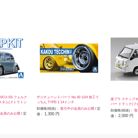
0CU-SS フォルク
ザ☆チューンドパーツ No.30 1/24 加工て
楽プラ スナップキッ
スタム(ストラトシ
っちん TYPE-1 14インチ
バー トラック(フ
卸価格(税抜)：
取引中の会員のみ公開
/ 定
卸価格(税抜)：
取
会員のみ公開
/ 定
1,300 円
価：
2,000 円
価：