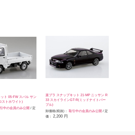
楽プラ スナップキット 21-MP ニッサン R
ト 05-FW スバル サン
33 スカイラインGT-R(ミッドナイトパー
ロストホワイト)
プル)
引中の会員のみ公開
/ 定
卸価格(税抜)：
取引中の会員のみ公開
/ 定
2,200 円
価：