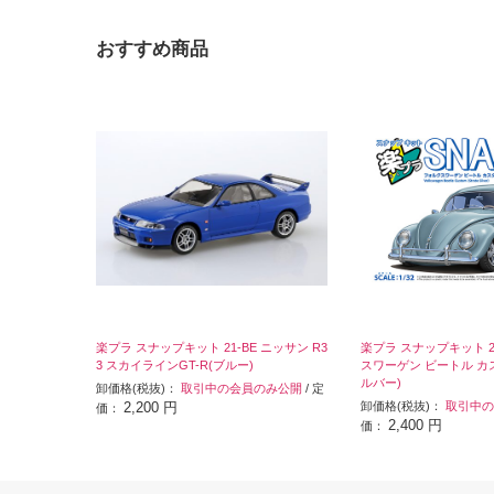
おすすめ商品
楽プラ スナップキット 21-BE ニッサン R3
楽プラ スナップキット 2
3 スカイラインGT-R(ブルー)
スワーゲン ビートル カ
ルバー)
卸価格(税抜)：
取引中の会員のみ公開
/ 定
2,200 円
卸価格(税抜)：
取引中の
価：
2,400 円
価：