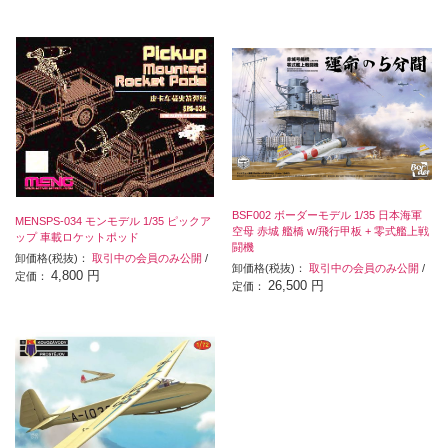
BSF002 ボーダーモデル 1/35 日本海軍
MENSPS-034 モンモデル 1/35 ピックア
空母 赤城 艦橋 w/飛行甲板 + 零式艦上戦
ップ 車載ロケットポッド
闘機
卸価格(税抜)：
取引中の会員のみ公開
/
卸価格(税抜)：
取引中の会員のみ公開
/
4,800 円
定価：
26,500 円
定価：