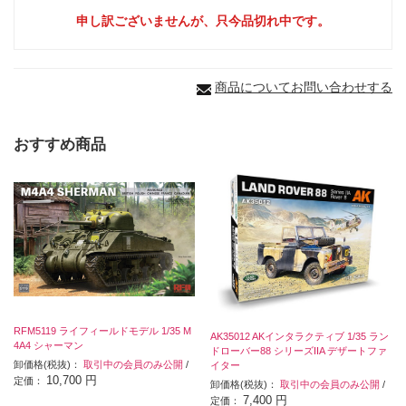
申し訳ございませんが、只今品切れ中です。
商品についてお問い合わせする
おすすめ商品
RFM5119 ライフィールドモデル 1/35 M
AK35012 AKインタラクティブ 1/35 ラン
4A4 シャーマン
ドローバー88 シリーズIIA デザートファ
卸価格(税抜)：
取引中の会員のみ公開
/
イター
10,700 円
定価：
卸価格(税抜)：
取引中の会員のみ公開
/
7,400 円
定価：