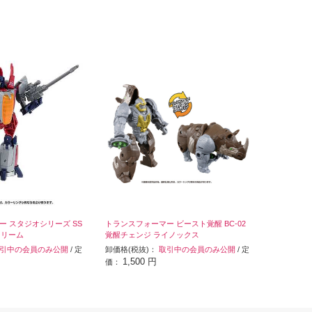
 スタジオシリーズ SS
トランスフォーマー ビースト覚醒 BC-02
クリーム
覚醒チェンジ ライノックス
引中の会員のみ公開
/ 定
卸価格(税抜)：
取引中の会員のみ公開
/ 定
1,500 円
価：