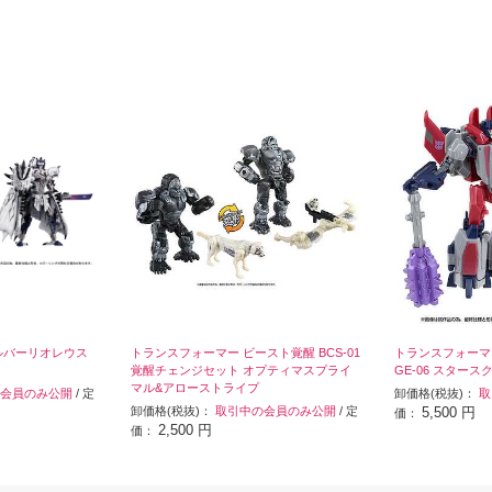
ルバーリオレウス
トランスフォーマー ビースト覚醒 BCS-01
トランスフォーマー
覚醒チェンジセット オプティマスプライ
GE-06 スタース
マル&アローストライプ
会員のみ公開
/ 定
卸価格(税抜)：
取
卸価格(税抜)：
取引中の会員のみ公開
/ 定
5,500 円
価：
2,500 円
価：