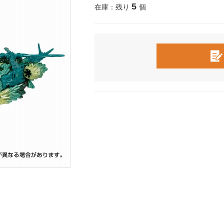
5
在庫：残り
個