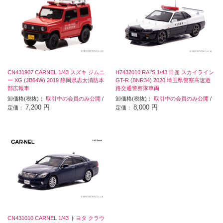
CN431907 CARNEL 1/43 スズキ ジムニ
H7432010 RAI'S 1/43 日産 スカイライン
ー XG (JB64W) 2019 静岡県志太消防本
GT-R (BNR34) 2020 埼玉県警察高速道
部広報車
路交通警察隊車両
卸価格(税抜)：
取引中の会員のみ公開
/
卸価格(税抜)：
取引中の会員のみ公開
/
7,200 円
8,000 円
定価：
定価：
CN431010 CARNEL 1/43 トヨタ クラウ