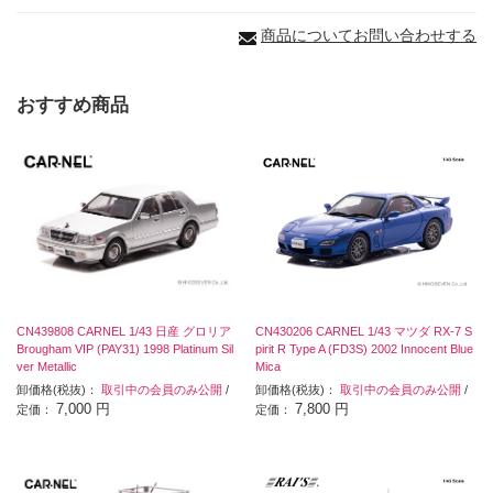
商品についてお問い合わせする
おすすめ商品
CN439808 CARNEL 1/43 日産 グロリア
CN430206 CARNEL 1/43 マツダ RX-7 S
Brougham VIP (PAY31) 1998 Platinum Sil
pirit R Type A (FD3S) 2002 Innocent Blue
ver Metallic
Mica
卸価格(税抜)：
取引中の会員のみ公開
/
卸価格(税抜)：
取引中の会員のみ公開
/
7,000 円
7,800 円
定価：
定価：