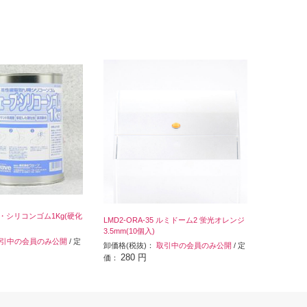
ブ・シリコンゴム1Kg(硬化
LMD2-ORA-35 ルミドーム2 蛍光オレンジ
3.5mm(10個入)
引中の会員のみ公開
/ 定
卸価格(税抜)：
取引中の会員のみ公開
/ 定
280 円
価：