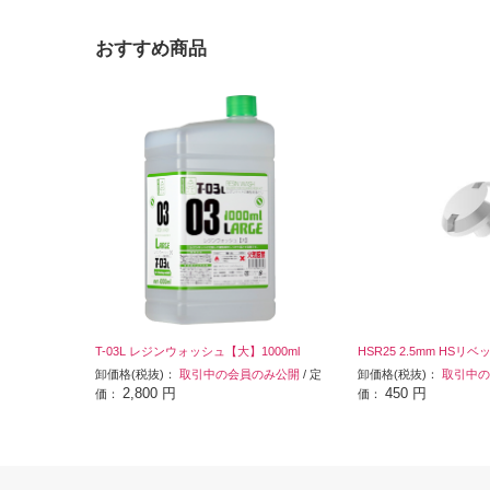
おすすめ商品
T-03L レジンウォッシュ【大】1000ml
HSR25 2.5mm HSリベ
卸価格(税抜)：
取引中の会員のみ公開
/ 定
卸価格(税抜)：
取引中の
2,800 円
450 円
価：
価：