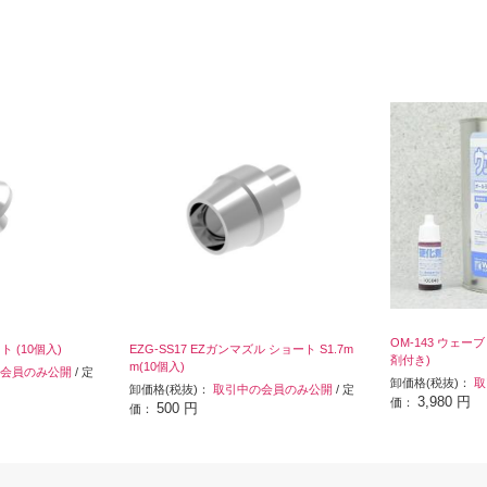
OM-143 ウェー
ット (10個入)
EZG-SS17 EZガンマズル ショート S1.7m
剤付き)
m(10個入)
会員のみ公開
/ 定
卸価格(税抜)：
取
卸価格(税抜)：
取引中の会員のみ公開
/ 定
3,980 円
価：
500 円
価：