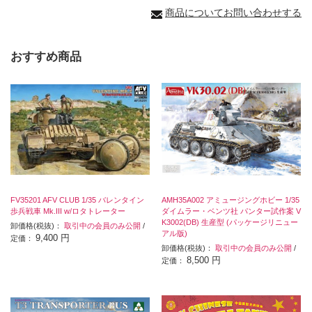
商品についてお問い合わせする
おすすめ商品
FV35201 AFV CLUB 1/35 バレンタイン
AMH35A002 アミュージングホビー 1/35
歩兵戦車 Mk.III w/ロタトレーター
ダイムラー・ベンツ社 パンター試作案 V
K3002(DB) 生産型 (パッケージリニュー
卸価格(税抜)：
取引中の会員のみ公開
/
アル版)
9,400 円
定価：
卸価格(税抜)：
取引中の会員のみ公開
/
8,500 円
定価：