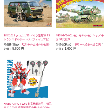
TKO2013 タコム 1/35 ドイツ連邦軍 T3
MENMVE-001 モンモデル モンキッズ 中
トランスポルター バス (フィギュア付)
国 99式戦車
卸価格(税抜)：
取引中の会員のみ公開
/
卸価格(税抜)：
取引中の会員のみ公開
/
5,600 円
1,600 円
定価：
定価：
XIA3SP XIAOT 1/60 超高機動装甲・猫忍
者 C.A.T-03 突撃戦場司令機 火炎DAVer.