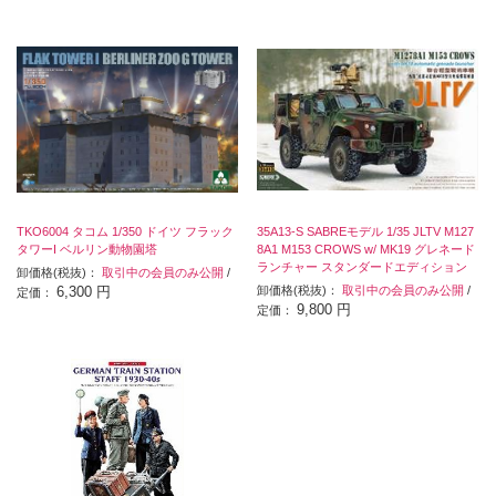
TKO6004 タコム 1/350 ドイツ フラック
35A13-S SABREモデル 1/35 JLTV M127
タワーI ベルリン動物園塔
8A1 M153 CROWS w/ MK19 グレネード
ランチャー スタンダードエディション
卸価格(税抜)：
取引中の会員のみ公開
/
6,300 円
卸価格(税抜)：
取引中の会員のみ公開
/
定価：
9,800 円
定価：