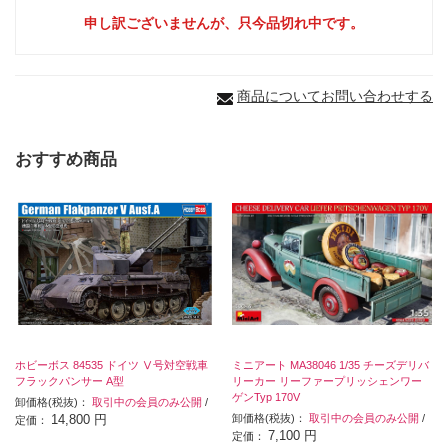
申し訳ございませんが、只今品切れ中です。
商品についてお問い合わせする
おすすめ商品
ホビーボス 84535 ドイツ Ⅴ号対空戦車
ミニアート MA38046 1/35 チーズデリバ
フラックパンサー A型
リーカー リーファープリッシェンワー
ゲンTyp 170V
卸価格(税抜)：
取引中の会員のみ公開
/
14,800 円
卸価格(税抜)：
取引中の会員のみ公開
/
定価：
7,100 円
定価：