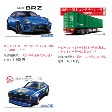
ザ☆モデルカー No.130 1/24 スバル ZD8
ヘビーフレイトNo.6 1/32 40Feet海上コ
SUBARU BRZ '21
ンテナトレーラー(二軸タイプ)
卸価格(税抜)：
取引中の会員のみ公開
/
卸価格(税抜)：
取引中の会員のみ公開
/
3,800 円
定価：
6,800 円
定価：