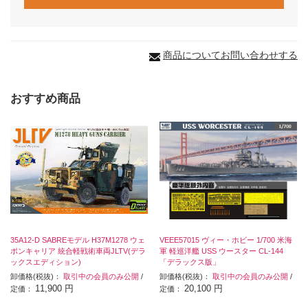
商品についてお問い合わせする
おすすめ商品
35A12-D SABREモデル H37M1278 ウェ
VEEE57015 ヴィー・ホビー 1/700 米海
ポンキャリア 統合軽戦術車両JLTV(デラ
軍 軽巡洋艦 USS ウースター CL-144
ックスエディション)
「デラックス版」
卸価格(税抜)：
取引中の会員のみ公開
/
卸価格(税抜)：
取引中の会員のみ公開
/
11,900 円
20,100 円
定価：
定価：