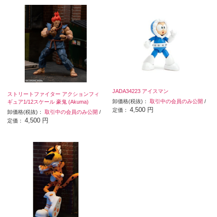
JADA34223 アイスマン
ストリートファイター アクションフィ
卸価格(税抜)：
取引中の会員のみ公開
/
ギュア1/12スケール 豪鬼 (Akuma)
4,500 円
定価：
卸価格(税抜)：
取引中の会員のみ公開
/
4,500 円
定価：