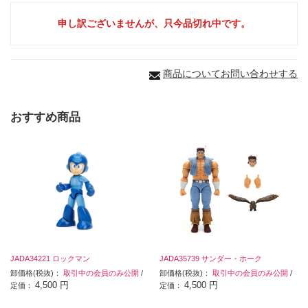
申し訳ございませんが、只今品切れ中です。
商品についてお問い合わせする
おすすめ商品
JADA34221 ロックマン
JADA35739 サンダー・ホーク
卸価格(税抜)：
取引中の会員のみ公開
/
卸価格(税抜)：
取引中の会員のみ公開
/
4,500 円
4,500 円
定価：
定価：