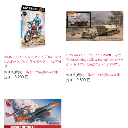
DR6664SP ドラゴン 1/35 WW.II ドイツ
AK35027 AKインタラクティブ 1/35 125c
軍 Sd.Kfz.251/1 D型 & Pak40/パックワー
c スポーツバイク ライダーフィギュア付
ゲン 2in1 アルミ砲身/EZトラク/3Dプリ
属
ント
卸価格(税抜)：
取引中の会員のみ公開
/
卸価格(税抜)：
取引中の会員のみ公開
/
5,200 円
定価：
9,800 円
定価：