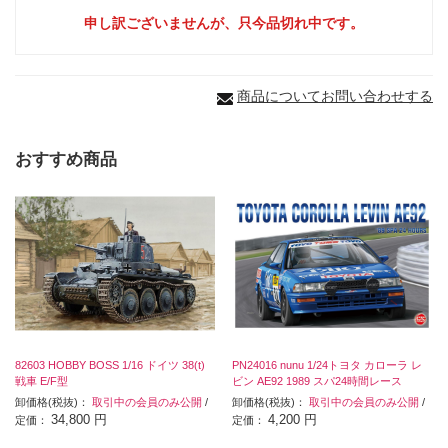
申し訳ございませんが、只今品切れ中です。
商品についてお問い合わせする
おすすめ商品
82603 HOBBY BOSS 1/16 ドイツ 38(t)
PN24016 nunu 1/24トヨタ カローラ レ
戦車 E/F型
ビン AE92 1989 スパ24時間レース
卸価格(税抜)：
取引中の会員のみ公開
/
卸価格(税抜)：
取引中の会員のみ公開
/
34,800 円
4,200 円
定価：
定価：