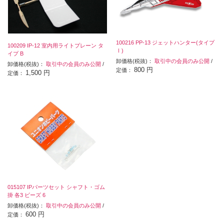
100216 PP-13 ジェットハンター(タイプ
100209 IP-12 室内用ライトプレーン タ
Ⅰ)
イプ B
卸価格(税抜)：
取引中の会員のみ公開
/
卸価格(税抜)：
取引中の会員のみ公開
/
800 円
定価：
1,500 円
定価：
015107 IPパーツセット シャフト・ゴム
掛 各3 ビーズ 6
卸価格(税抜)：
取引中の会員のみ公開
/
600 円
定価：