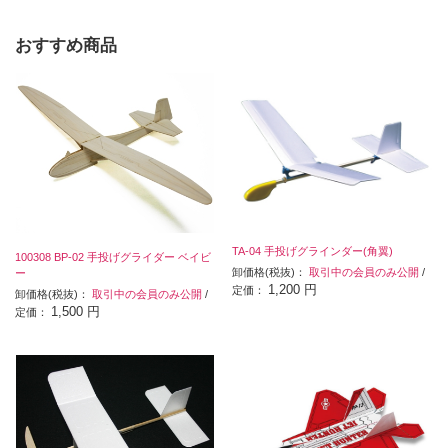
おすすめ商品
TA-04 手投げグラインダー(角翼)
100308 BP-02 手投げグライダー ベイビ
卸価格(税抜)：
取引中の会員のみ公開
/
ー
1,200 円
定価：
卸価格(税抜)：
取引中の会員のみ公開
/
1,500 円
定価：