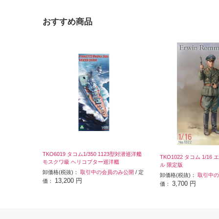
おすすめ商品
TKO6019 タコム1/350 1123型対潜巡洋艦
TKO1022 タコム 1/1
モスクワ級 ヘリコプター巡洋艦
ル 限定版
卸価格(税抜)：
取引中の会員のみ公開
/ 定
卸価格(税抜)：
取引中の
13,200 円
価：
3,700 円
価：