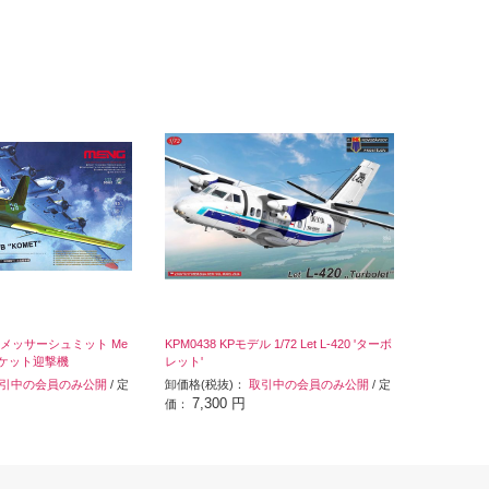
/32 メッサーシュミット Me
KPM0438 KPモデル 1/72 Let L-420 'ターボ
 ロケット迎撃機
レット'
引中の会員のみ公開
/ 定
卸価格(税抜)：
取引中の会員のみ公開
/ 定
7,300 円
価：