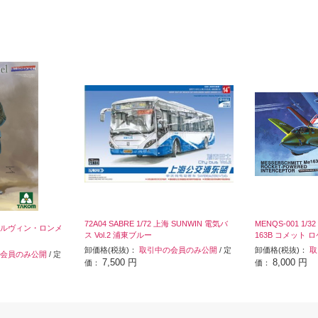
72A04 SABRE 1/72 上海 SUNWIN 電気バ
MENQS-001 1
6 エルヴィン・ロンメ
ス Vol.2 浦東ブルー
163B コメット
卸価格(税抜)：
取引中の会員のみ公開
/ 定
卸価格(税抜)：
取
会員のみ公開
/ 定
7,500 円
8,000 円
価：
価：