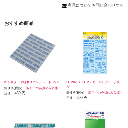
商品についてお問い合わせする
おすすめ商品
87150 タミヤ研磨スポンジシート 1500
LGM02-BL LGMデカール2 ブルー(1枚
入)
卸価格(税抜)：
取引中の会員のみ公開
/
450 円
卸価格(税抜)：
取引中の会員のみ公開
/
定価：
600 円
定価：