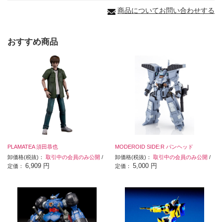
商品についてお問い合わせする
おすすめ商品
PLAMATEA 須田恭也
MODEROID SIDE:R パンヘッド
卸価格(税抜)：
取引中の会員のみ公開
/
卸価格(税抜)：
取引中の会員のみ公開
/
6,909 円
5,000 円
定価：
定価：