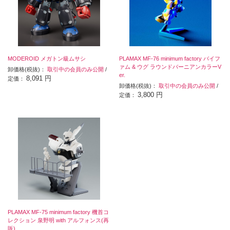
MODEROID メガトン級ムサシ
PLAMAX MF-76 minimum factory バイフ
ァム & ウグ ラウンドバーニアンカラーV
卸価格(税抜)：
取引中の会員のみ公開
/
er.
8,091 円
定価：
卸価格(税抜)：
取引中の会員のみ公開
/
3,800 円
定価：
PLAMAX MF-75 minimum factory 機首コ
レクション 泉野明 with アルフォンス(再
販)