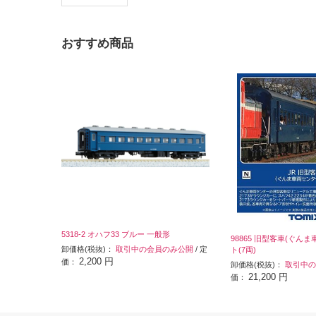
おすすめ商品
5318-2 オハフ33 ブルー 一般形
98865 旧型客車(ぐん
卸価格(税抜)：
取引中の会員のみ公開
/ 定
ト(7両)
2,200 円
価：
卸価格(税抜)：
取引中の
21,200 円
価：