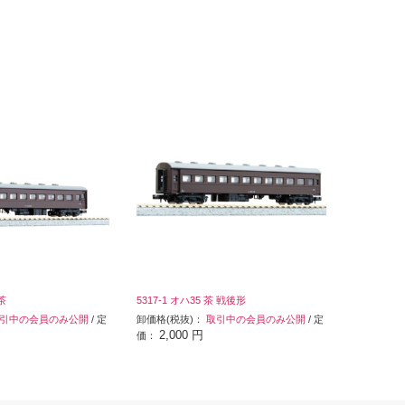
 茶
5317-1 オハ35 茶 戦後形
引中の会員のみ公開
/ 定
卸価格(税抜)：
取引中の会員のみ公開
/ 定
2,000 円
価：