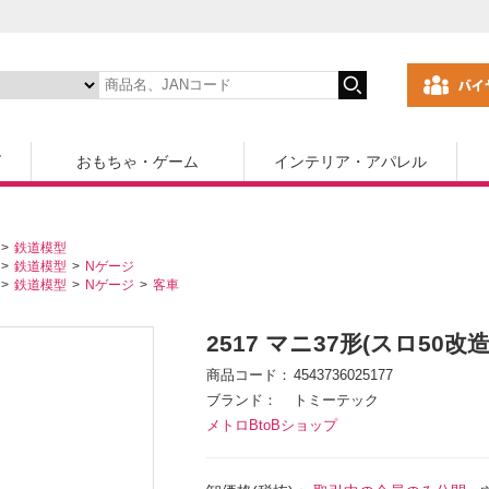
ズ
おもちゃ・ゲーム
インテリア・アパレル
鉄道模型
鉄道模型
Nゲージ
鉄道模型
Nゲージ
客車
2517 マニ37形(スロ50改造
商品コード
4543736025177
ブランド
トミーテック
メトロBtoBショップ