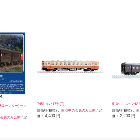
7451 キハ17形(T)
5134-1 スハフ42
ま車両センター)セッ
卸価格(税抜)：
取引中の会員のみ公開
/ 定
卸価格(税抜)：
取
4,400 円
2,200 円
価：
価：
会員のみ公開
/ 定