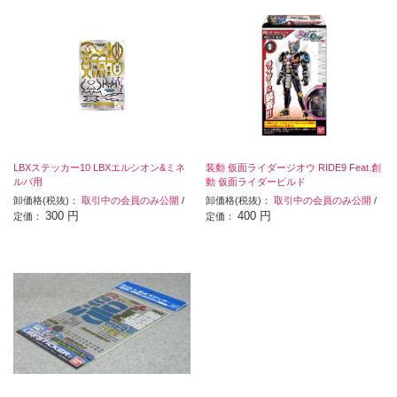
LBXステッカー10 LBXエルシオン&ミネ
装動 仮面ライダージオウ RIDE9 Feat.創
ルバ用
動 仮面ライダービルド
卸価格(税抜)：
取引中の会員のみ公開
/
卸価格(税抜)：
取引中の会員のみ公開
/
300 円
400 円
定価：
定価：