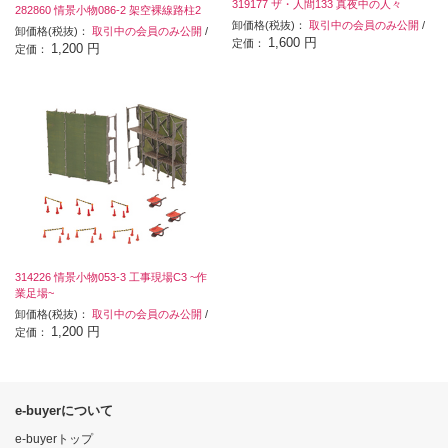
319177 ザ・人間133 真夜中の人々
282860 情景小物086-2 架空裸線路柱2
卸価格(税抜)：
取引中の会員のみ公開
/
卸価格(税抜)：
取引中の会員のみ公開
/
1,600 円
定価：
1,200 円
定価：
314226 情景小物053-3 工事現場C3 ~作
業足場~
卸価格(税抜)：
取引中の会員のみ公開
/
1,200 円
定価：
e-buyerについて
e-buyerトップ