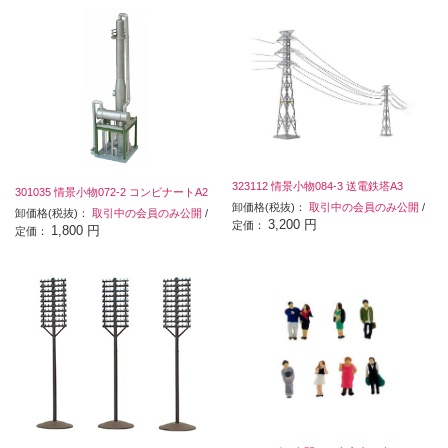
323112 情景小物084-3 送電鉄塔A3
301035 情景小物072-2 コンビナートA2
卸価格(税抜)：
取引中の会員のみ公開
/
卸価格(税抜)：
取引中の会員のみ公開
/
3,200 円
定価：
1,800 円
定価：