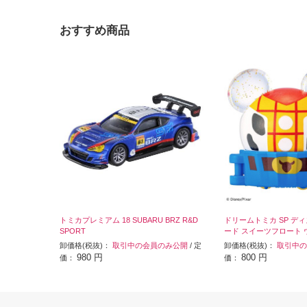
おすすめ商品
トミカプレミアム 18 SUBARU BRZ R&D
ドリームトミカ SP デ
SPORT
ード スイーツフロート 
卸価格(税抜)：
取引中の会員のみ公開
/ 定
卸価格(税抜)：
取引中の
980 円
800 円
価：
価：