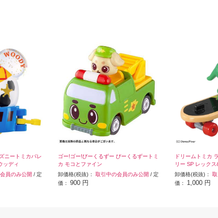
ィズニートミカパレ
ゴー!ゴー!びーくるずー びーくるずートミ
ドリームトミカ 
ウッディ
カ モコとファイン
リー SP レック
会員のみ公開
/ 定
卸価格(税抜)：
取引中の会員のみ公開
/ 定
卸価格(税抜)：
取
900 円
1,000 円
価：
価：