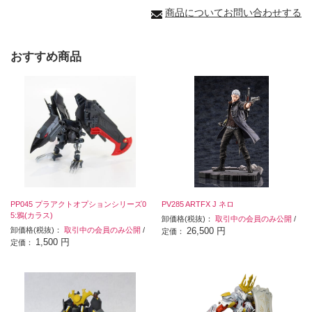
商品についてお問い合わせする
おすすめ商品
PP045 プラアクトオプションシリーズ0
PV285 ARTFX J ネロ
5:鴉(カラス)
卸価格(税抜)：
取引中の会員のみ公開
/
卸価格(税抜)：
取引中の会員のみ公開
/
26,500 円
定価：
1,500 円
定価：