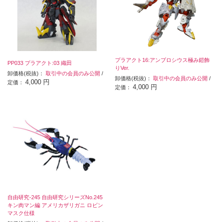
プラアクト16:アンブロシウス極み鎧飾
PP033 プラアクト:03 織田
りVer.
卸価格(税抜)：
取引中の会員のみ公開
/
卸価格(税抜)：
取引中の会員のみ公開
/
4,000 円
定価：
4,000 円
定価：
自由研究-245 自由研究シリーズNo.245
キン肉マン編 アメリカザリガニ ロビン
マスク仕様