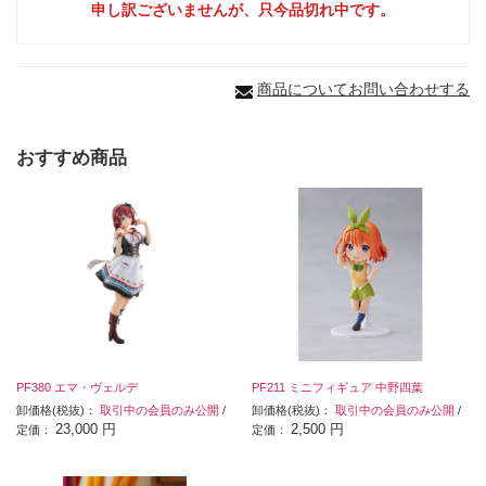
申し訳ございませんが、只今品切れ中です。
商品についてお問い合わせする
おすすめ商品
PF380 エマ・ヴェルデ
PF211 ミニフィギュア 中野四葉
卸価格(税抜)：
取引中の会員のみ公開
/
卸価格(税抜)：
取引中の会員のみ公開
/
23,000 円
2,500 円
定価：
定価：