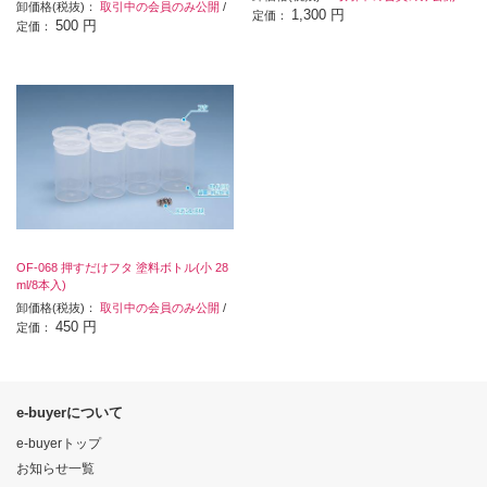
卸価格(税抜)：
取引中の会員のみ公開
/
1,300 円
定価：
500 円
定価：
OF-068 押すだけフタ 塗料ボトル(小 28
ml/8本入)
卸価格(税抜)：
取引中の会員のみ公開
/
450 円
定価：
e-buyerについて
e-buyerトップ
お知らせ一覧