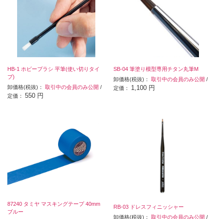
HB-1 ホビーブラシ 平筆(使い切りタイ
SB-04 筆塗り模型専用チタン丸筆M
プ)
卸価格(税抜)：
取引中の会員のみ公開
/
卸価格(税抜)：
取引中の会員のみ公開
/
1,100 円
定価：
550 円
定価：
87240 タミヤ マスキングテープ 40mm
RB-03 ドレスフィニッシャー
ブルー
卸価格(税抜)：
取引中の会員のみ公開
/