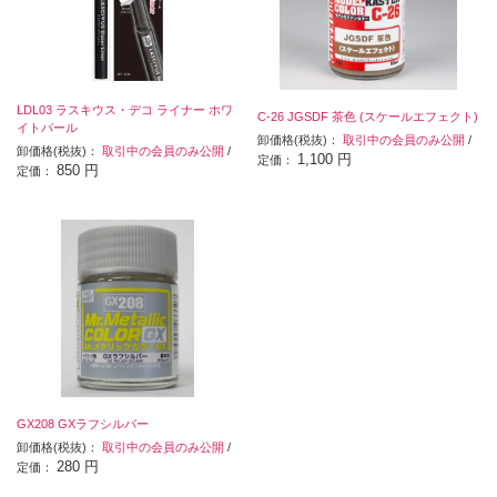
LDL03 ラスキウス・デコ ライナー ホワ
C-26 JGSDF 茶色 (スケールエフェクト)
イトパール
卸価格(税抜)：
取引中の会員のみ公開
/
卸価格(税抜)：
取引中の会員のみ公開
/
1,100 円
定価：
850 円
定価：
GX208 GXラフシルバー
卸価格(税抜)：
取引中の会員のみ公開
/
280 円
定価：