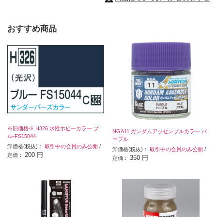
おすすめ商品
※旧価格※ H326 水性ホビーカラー ブ
NGA11 ガンダムアッセンブルカラー パ
ル-FS15044
ープル
卸価格(税抜)：
取引中の会員のみ公開
/
卸価格(税抜)：
取引中の会員のみ公開
/
200 円
定価：
350 円
定価：