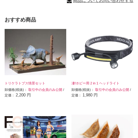
商品についてお問い合わせする
おすすめ商品
トリケラトプス情景セット
凄!ホビー用 2 in 1 ヘッドライト
卸価格(税抜)：
取引中の会員のみ公開
/
卸価格(税抜)：
取引中の会員のみ公開
/
2,200 円
1,980 円
定価：
定価：