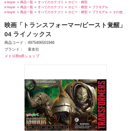
e-buyer
商品一覧
すべてのカテゴリ
ホビー・模型
e-buyer
商品一覧
すべてのカテゴリ
ホビー・模型
プラモデル
e-buyer
商品一覧
すべてのカテゴリ
ホビー・模型
プラモデル
その他
映画「トランスフォーマー/ビースト覚醒」
04 ライノックス
商品コード
4975406501948
ブランド
童友社
メトロBtoBショップ