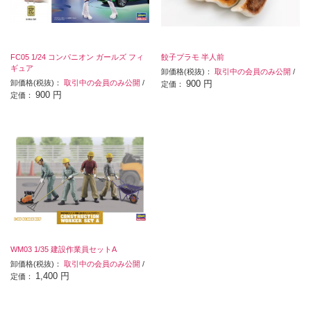
FC05 1/24 コンパニオン ガールズ フィ
餃子プラモ 半人前
ギュア
卸価格(税抜)：
取引中の会員のみ公開
/
卸価格(税抜)：
取引中の会員のみ公開
/
900 円
定価：
900 円
定価：
WM03 1/35 建設作業員セットA
卸価格(税抜)：
取引中の会員のみ公開
/
1,400 円
定価：